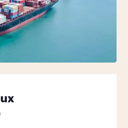
eux
e