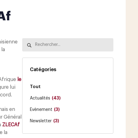
Af
nisienne
 la
Catégories
’Afrique
le
Tout
ure lui
ccord.
(43)
Actualités
nais en
(3)
Evènement
r Général
(3)
Newsletter
a
ZLECAf
e la