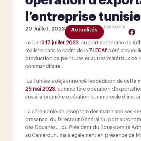
opération d’export
l’entreprise tuni
PARTAGER
20 Juillet, 2023
Actualités
Le lundi
17 juillet 2023
, au port autonome de Kri
réalisée dans le cadre de la
ZLECAf
a été accueill
production de peintures et autres matériaux de r
commanditaire.
La Tunisie a déjà annoncé l’expédition de cette m
25 mai 2023
, comme 1ère opération d’exportatio
aussi la première opération commerciale d’importa
La cérémonie de réception des marchandises s’e
présence du Directeur Général du port autonome
des Douanes, , du Président du Sous-comité Adho
au Cameroun, mais également en présence de Mr 