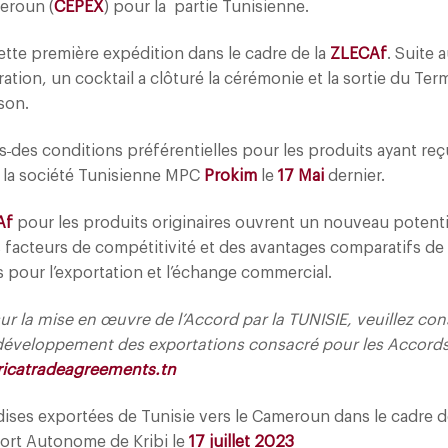
eroun (
CEPEX
) pour la partie Tunisienne.
ette première expédition dans le cadre de la
ZLECAf
. Suite 
ation, un cocktail a clôturé la cérémonie et la sortie du Term
son.
s
des conditions préférentielles pour les produits ayant reç
ur la société Tunisienne MPC
Prokim
le
17 Mai
dernier.
Af
pour les produits originaires ouvrent un nouveau potenti
facteurs de compétitivité et des avantages comparatifs de 
s pour l’exportation et l’échange commercial.
ur la mise en œuvre de l’Accord par la TUNISIE, veuillez cons
u développement des exportations consacré pour les Accord
icatradeagreements.tn
ses exportées de Tunisie vers le Cameroun dans le cadre 
ort Autonome de Kribi le
17 juillet 2023