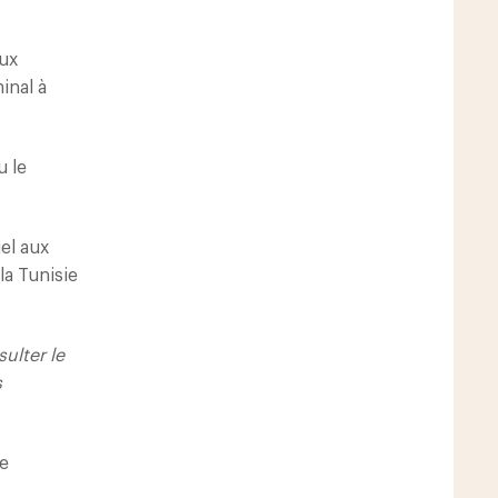
aux
inal à
u le
el aux
la Tunisie
ulter le
s
de