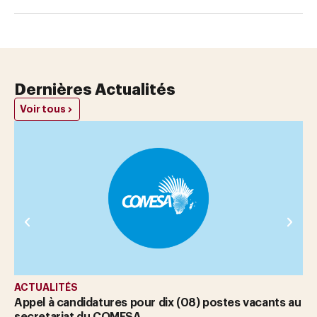
Dernières Actualités
Voir tous
CA
Ap
co
ACTUALITÉS
Appel à candidatures pour dix (08) postes vacants au
secretariat du COMESA