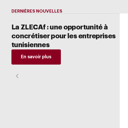
DERNIÈRES NOUVELLES
La ZLECAf : une opportunité à
concrétiser pour les entreprises
À PROPOS
ZLECAf
COMESA
ACTUA
tunisiennes
En savoir plus