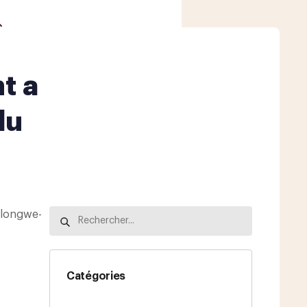
t a
MEDIA CENTER
CONTACT
du
ilongwe-
Catégories