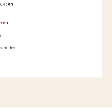
s
, et
en
re du
e
ment des