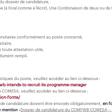
 du dossier de candidature,
rabe (à l’oral comme à l’écrit). Une Combinaison de deux ou de
ersitaires conformément au poste concerné,
itaire,
oute attestation utile,
dument rempli.
stiques du poste, veuillez accéder au lien ci-dessous :
-intends-to-recruit-its-programme-manager
la COMESA, veuillez accéder au lien ci-dessous :
tion-forms
/
 de candidature doivent être envoyés obligatoirement,
en f
a mention
«
Dossier de candidature du COMFWB-COMESA – 