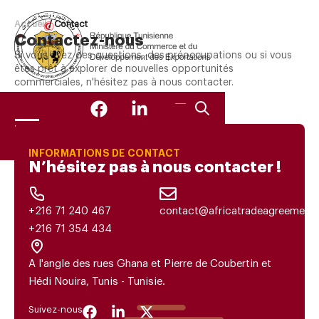
Accueil
/
Contact
Contactez-nous
Si vous avez des questions, des préoccupations ou si vous
êtes prêt à explorer de nouvelles opportunités
commerciales, n'hésitez pas à nous contacter.
INFORMATIONS DE CONTACT
N’hésitez pas à nous contacter !
+216 71 240 467
contact@africatradeagreements
+216 71 354 434
A l'angle des rues Ghana et Pierre de Coubertin et
Hédi Nouira, Tunis - Tunisie.
Suivez-nous