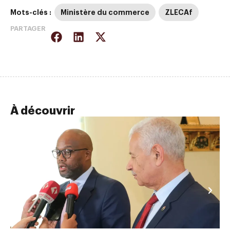
Mots-clés :
Ministère du commerce
ZLECAf
PARTAGER
À découvrir
AC
La
l’
In
In