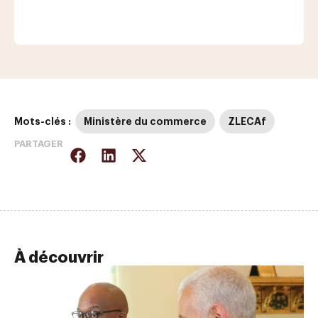
Mots-clés :
Ministère du commerce
ZLECAf
PARTAGER
À découvrir
AC
La