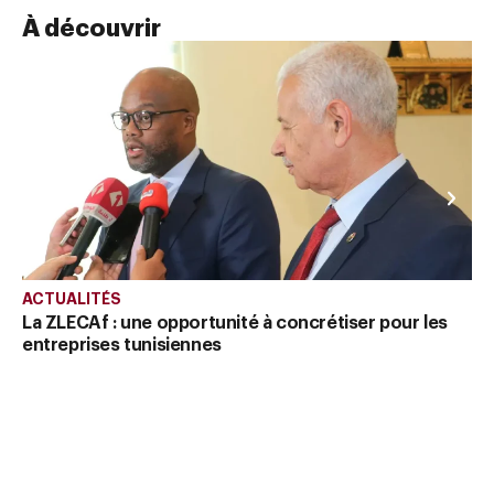
À découvrir
AC
La
l’
In
In
ACTUALITÉS
La ZLECAf : une opportunité à concrétiser pour les
entreprises tunisiennes