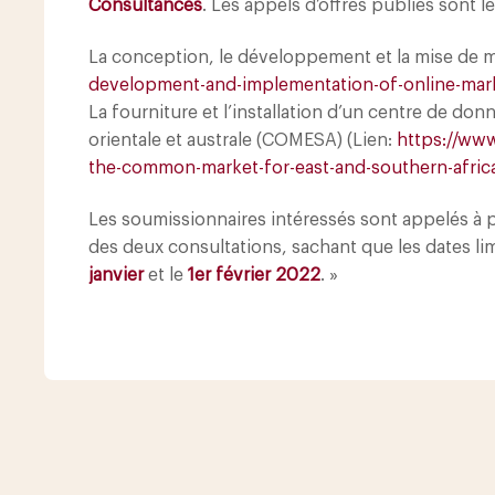
Consultances
. Les appels d’offres publiés sont le
La conception, le développement et la mise de m
development-and-implementation-of-online-mar
La fourniture et l’installation d’un centre de d
orientale et australe (COMESA) (Lien:
https://www
the-common-market-for-east-and-southern-africa
Les soumissionnaires intéressés sont appelés à 
des deux consultations, sachant que les dates l
janvier
et le
1er février 2022
. »