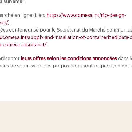
s suivants :
arché en ligne (Lien:
https://www.comesa.int/rfp-design-
ket/
) ;
onnées conteneurisé pour le Secrétariat du Marché commun de
.comesa.int/supply-and-installation-of-containerized-data-c
-comesa-secretariat/
).
présenter
leurs offres selon les conditions annoncées
dans 
imites de soumission des propositions sont respectivement 