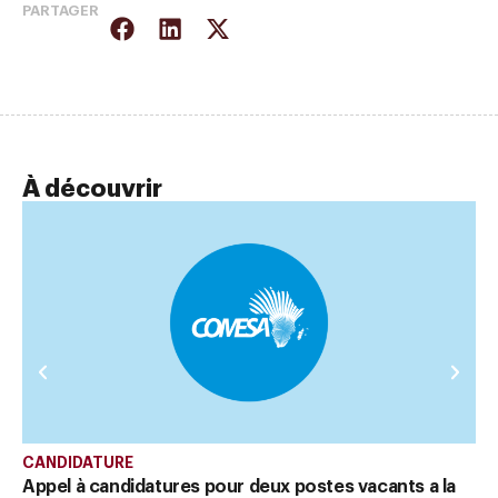
PARTAGER
À découvrir
CANDIDATURE
CA
Appel à candidatures pour deux postes vacants a la
Ap