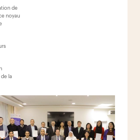
ation de
 ce noyau
e
urs
n
 de la